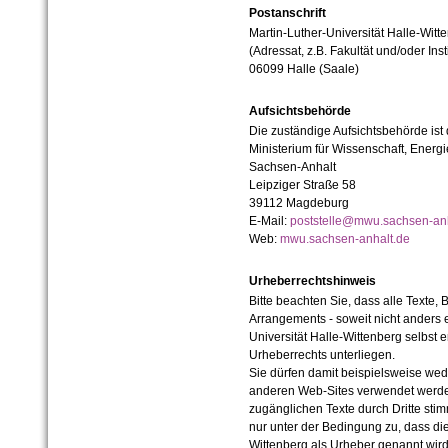
Postanschrift
Martin-Luther-Universität Halle-Witt
(Adressat, z.B. Fakultät und/oder Inst
06099 Halle (Saale)
Aufsichtsbehörde
Die zuständige Aufsichtsbehörde ist
Ministerium für Wissenschaft, Ener
Sachsen-Anhalt
Leipziger Straße 58
39112 Magdeburg
E-Mail:
poststelle@mwu.sachsen-anh
Web:
mwu.sachsen-anhalt.de
Urheberrechtshinweis
Bitte beachten Sie, dass alle Texte, 
Arrangements - soweit nicht anders er
Universität Halle-Wittenberg selbst 
Urheberrechts unterliegen.
Sie dürfen damit beispielsweise wed
anderen Web-Sites verwendet werde
zugänglichen Texte durch Dritte sti
nur unter der Bedingung zu, dass die
Wittenberg als Urheber genannt wird