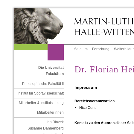
Studium
Forschung
Weiterbildu
Dr. Florian He
Die Universität
Fakultäten
Philosophische Fakultät II
Impressum
Institut für Sportwissenschaft
Bereichsverantwortlich
Mitarbeiter & Institutsleitung
Nico Oertel
MitarbeiterInnen
Ina Blazek
Kontakt zu den Autoren dieser Seit
Susanne Dannenberg