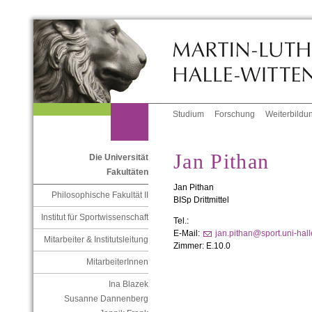
Studium
Forschung
Weiterbildu
Jan Pithan
Die Universität
Fakultäten
Jan Pithan
Philosophische Fakultät II
BISp Drittmittel
Institut für Sportwissenschaft
Tel.:
E-Mail:
jan.pithan@sport.uni-hall
Mitarbeiter & Institutsleitung
Zimmer: E.10.0
MitarbeiterInnen
Ina Blazek
Susanne Dannenberg