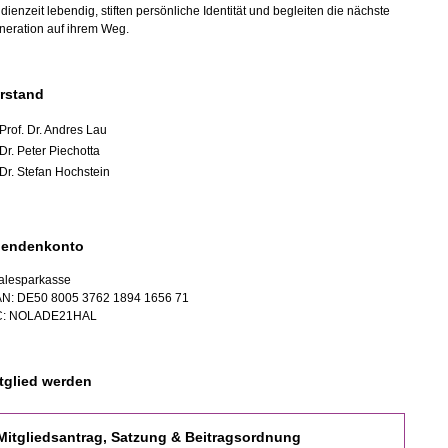
dienzeit lebendig, stiften persönliche Identität und begleiten die nächste
neration auf ihrem Weg.
rstand
Prof. Dr. Andres Lau
Dr. Peter Piechotta
Dr. Stefan Hochstein
endenkonto
alesparkasse
AN: DE50 8005 3762 1894 1656 71
C: NOLADE21HAL
tglied werden
Mitgliedsantrag, Satzung & Beitragsordnung