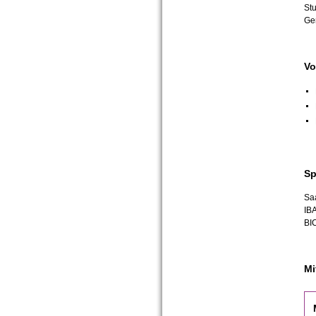
Stu
Ge
Vo
Sp
Sa
IB
BI
Mi