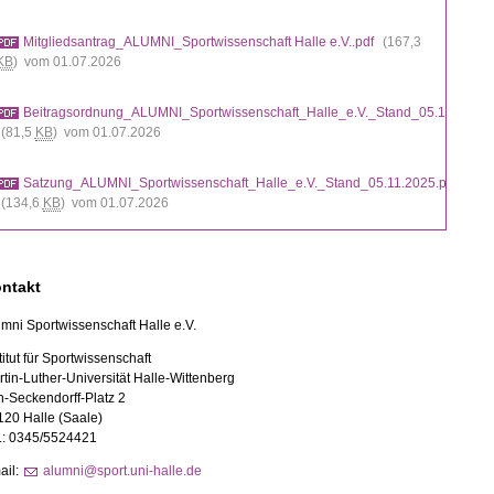
Mitgliedsantrag_ALUMNI_Sportwissenschaft Halle e.V..pdf
(167,3
KB
) vom 01.07.2026
Beitragsordnung_ALUMNI_Sportwissenschaft_Halle_e.V._Stand_05.11.2025.
(81,5
KB
) vom 01.07.2026
Satzung_ALUMNI_Sportwissenschaft_Halle_e.V._Stand_05.11.2025.pdf
(134,6
KB
) vom 01.07.2026
ntakt
mni Sportwissenschaft Halle e.
V.
titut für Sportwissenschaft
tin-
Luther-
Universität Halle-
Wittenberg
n-
Seckendorff-
Platz 2
120 Halle (Saale)
l.: 0345/5524421
ail:
alumni@sport.uni-halle.de