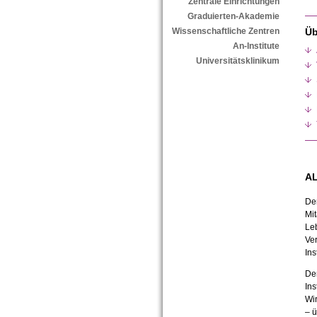
Zentrale Einrichtungen
Graduierten-Akademie
Üb
Wissenschaftliche Zentren
An-Institute
Universitätsklinikum
AL
De
Mit
Leb
Ver
Ins
De
Ins
Wir
– 