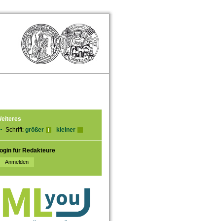
eiteres
Schrift:
größer
kleiner
ogin für Redakteure