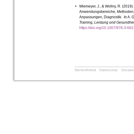
Wiemeyer, J., & Wollny, R. (2019)
Anwendungsbereiche, Methoden, 
Anpassungen, Diagnostik. In A. Gü
Training, Leistung und Gesundhei
https://doi.org/10.1007/978-3-
Barrierefreiheit
Datenschutz
Disclaim