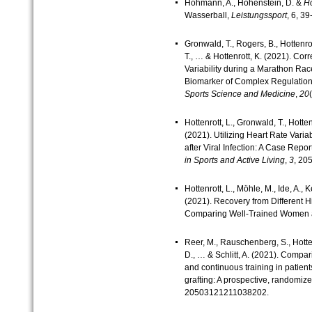
Hohmann, A., Hohenstein, D. &
Ho
Wasserball,
Leistungssport
, 6, 39
Gronwald, T., Rogers, B., Hottenrot
T., … & Hottenrott, K. (2021). Cor
Variability during a Marathon Rac
Biomarker of Complex Regulation
Sports Science and Medicine
,
20
Hottenrott, L., Gronwald, T., Hotten
(2021). Utilizing Heart Rate Varia
after Viral Infection: A Case Repor
in Sports and Active Living
,
3
, 20
Hottenrott, L., Möhle, M., Ide, A., K
(2021). Recovery from Different Hi
Comparing Well-Trained Women
Reer, M., Rauschenberg, S., Hotten
D., … & Schlitt, A. (2021). Compa
and continuous training in patient
grafting: A prospective, randomiz
20503121211038202.