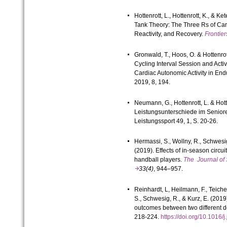
Hottenrott, L., Hottenrott, K., & Ke
Tank Theory:
The Three Rs of Car
Reactivity, and Recovery
.
Frontie
Gronwald, T., Hoos, O. & Hottenrot
Cycling Interval Session and Act
Cardiac Autonomic Activity in En
2019, 8, 194.
Neumann, G., Hottenrott, L. & Hot
Leistungsunterschiede im Senioren
Leistungssport 49, 1, S. 20-26.
Hermassi, S., Wollny, R., Schwesi
(2019). Effects of in-season circuit
handball players.
The Journal of 
33(4)
, 944–957.
Reinhardt, L, Heilmann, F., Teiche
S., Schwesig, R., & Kurz, E. (201
outcomes between two different d
218-224.
https://doi.org/10.1016