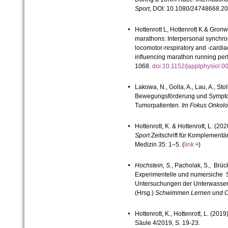
Sport
, DOI: 10.1080/24748668.2
Hottenrott L, Hottenrott K & Gronw
marathons: Interpersonal synchron
locomotor-respiratory and -cardiac
influencing marathon running pe
1068.
doi:10.1152/japplphysiol
Lakowa, N., Golla, A., Lau, A., Sto
Bewegungsförderung und Sympto
Tumorpatienten.
Im Fokus Onkolo
Hottenrott, K. & Hottenrott, L. (202
Sport
.Zeitschrift für Komplement
Medizin 35: 1–5. (
link
)
H
ochstein, S.
, Pacholak, S., Brüc
Experimentelle und numersiche 
Untersuchungen der Unterwasser
(Hrsg.)
Schwimmen Lernen und O
Hottenrott, K., Hottenrott, L. (201
Säule 4/2019, S. 19-23.