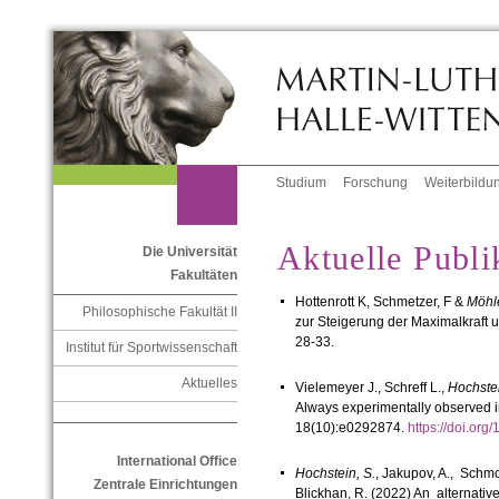
Studium
Forschung
Weiterbildu
Aktuelle Publi
Die Universität
Fakultäten
Hottenrott K,
Schmetzer, F &
Möhl
Philosophische Fakultät II
zur Steigerung der Maximalkraft 
28-33.
Institut für Sportwissenschaft
Aktuelles
Vielemeyer J., Schreff L.,
Hochstei
Always experimentally observed 
18(10):e0292874.
https://doi.or
International Office
Hochstein, S.
, Jakupov, A., Schmol
Zentrale Einrichtungen
Blickhan, R. (2022) An alternativ