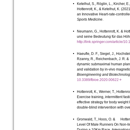
Ketelhut, S., Röglin, L., Kircher, E
Hottenrott
, K., & Ketelhut, K. (2
an Innovative Heart-rate-control
Sports Medicine
.
Neumann, G., Hottenrott, K. & Hott
und seine Bedeutung für das Höh
http://link.springer.com/article
Haeufle, D. F., Siegel, J., Hochstei
Rzanny, R., Reichenbach, J. R. & 
dynamic submaximal human plant
and validation by in-vivo magnet
Bioengineering and Biotechnolog
10.3389/fbioe.2020.00622
Hottenrott, K., Werner, T., Hottenro
Exercise training, intermittent fa
effective strategy for body weight
double-blind intervention with ov
Gronwald, T., Hoos, O. & Hottenr
Level Of Male Runners On Non-lin
During a 10Km Race.
Internation