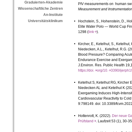
Graduierten-Akademie
PIV measurements on human swimm
Wissenschaftliche Zentren
Measurement and Instrumentatio
An-Institute
Universitätsklinikum
Hochstein, S., Hohenstein, D., Ho
Elite Water Polo — World Cup Fin
1298 (
link
).
Kircher, E., Ketelhut, S., Ketelhut, 
Niedecken, A.L., Ketelhut, R.G. 
Blood Pressure? Comparing Acu
Endurance Exercise and Exergami
J.Environ. Res. Public Health 19,
https://doi.
org/10.
3390/ijerp
Ketelhut S, Ketelhut RG, Kircher E
Niedecken AL and Ketelhut K (20
Exergaming Induces High-Intensi
Cardiovascular Reactivity to Cold
9:798149. doi: 10.3389/fcvm.202
Hottenrott
, K. (2022).
Der neue Ga
Prüfstand
. Laufzeit 53 (1), 30-35